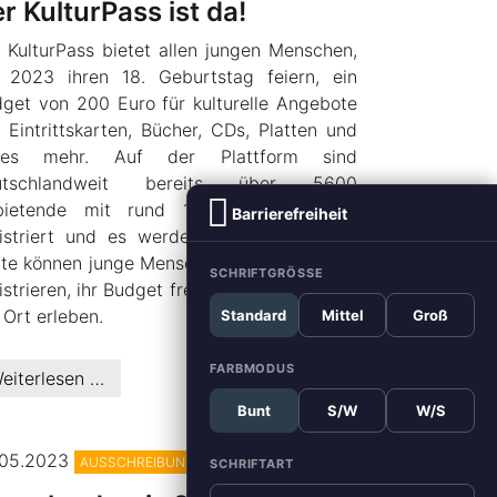
r KulturPass ist da!
 KulturPass bietet allen jungen Menschen,
 2023 ihren 18. Geburtstag feiern, ein
get von 200 Euro für kulturelle Angebote
 Eintrittskarten, Bücher, CDs, Platten und
eles mehr. Auf der Plattform sind
utschlandweit bereits über 5600
bietende mit rund 1,7 Mio. Produkten
Barrierefreiheit
istriert und es werden täglich mehr. Ab
te können junge Menschen sich in der App
SCHRIFTGRÖSSE
istrieren, ihr Budget freischalten und Kultur
 Ort erleben.
Standard
Mittel
Groß
FARBMODUS
eiterlesen …
Bunt
S/W
W/S
© MBEI NRW
.05.2023
AUSSCHREIBUNGEN
SCHRIFTART