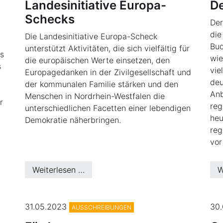
Landesinitiative Europa-
De
Schecks
Der
die
Die Landesinitiative Europa-Scheck
Bud
unterstützt Aktivitäten, die sich vielfältig für
es
wie
die europäischen Werte einsetzen, den
s
vi
Europagedanken in der Zivilgesellschaft und
de
der kommunalen Familie stärken und den
An
Menschen in Nordrhein-Westfalen die
r
reg
unterschiedlichen Facetten einer lebendigen
heu
Demokratie näherbringen.
reg
vor
Weiterlesen …
W
023
31.05.2023
30
AUSSCHREIBUNGEN