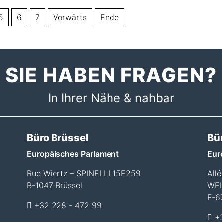
5
6
7
Vorwärts
Ende
SIE HABEN FRAGEN?
In Ihrer Nähe & nahbar
Büro Brüssel
Bü
Europäisches Parlament
Eur
Rue Wiertz – SPINELLI 15E259
All
B-1047 Brüssel
WEI
F-6
+32 228 - 472 99
+