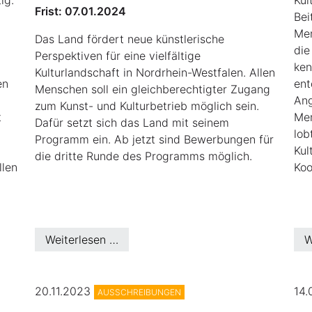
ig.
Kul
Frist: 07.01.2024
Bei
Men
Das Land fördert neue künstlerische
die
Perspektiven für eine vielfältige
ken
Kulturlandschaft in Nordrhein-Westfalen. Allen
en
ent
Menschen soll ein gleichberechtigter Zugang
Ang
zum Kunst- und Kulturbetrieb möglich sein.
t
Men
Dafür setzt sich das Land mit seinem
lob
Programm ein. Ab jetzt sind Bewerbungen für
Kul
die dritte Runde des Programms möglich.
llen
Koo
Weiterlesen …
W
20.11.2023
14
AUSSCHREIBUNGEN