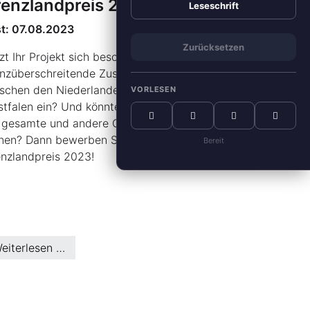
enzlandpreis 2023
Leseschrift
st: 07.08.2023
Zurücksetzen
zt Ihr Projekt sich besonders für die
nzüberschreitende Zusammenarbeit
schen den Niederlanden und Nordrhein-
VORLESEN
tfalen ein? Und könnte es als Vorbild für
 gesamte und andere Grenzregionen
nen? Dann bewerben Sie sich für den
Bereit
nzlandpreis 2023!
eiterlesen …