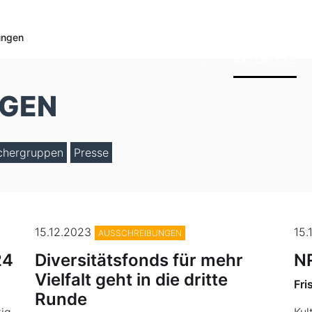
ungen
AKTUELLES
NGEN
chergruppen
Presse
©Un-Label; Performance "L-Do I need Labels to Love"; Fotograf:
MEYER ORIGINALS
©An
15.12.2023
15.
AUSSCHREIBUNGEN
24
Diversitätsfonds für mehr
NR
Vielfalt geht in die dritte
Fri
Runde