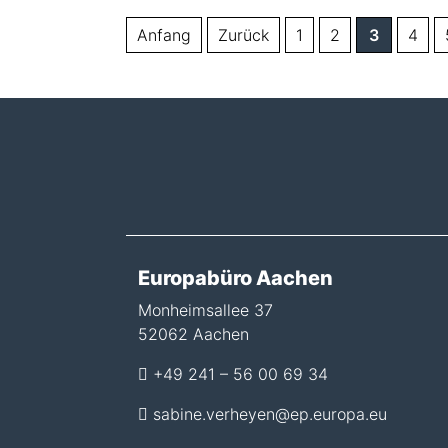
Anfang
Zurück
1
2
3
4
Europabüro Aachen
Monheimsallee 37
52062 Aachen
+49 241 – 56 00 69 34
sabine.verheyen@ep.europa.eu