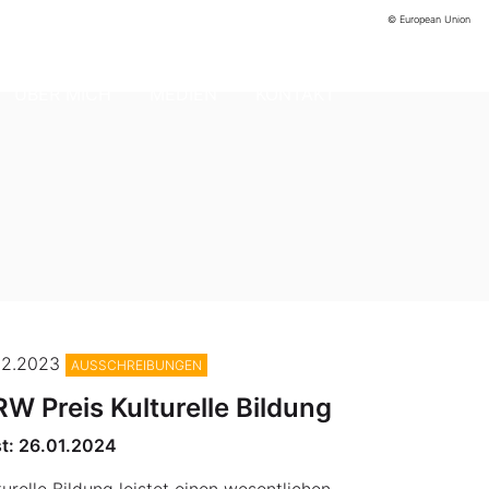
© European Union
ÜBER MICH
MEDIEN
KONTAKT
drii Yalanskyi/Shutterstock
12.2023
AUSSCHREIBUNGEN
W Preis Kulturelle Bildung
st: 26.01.2024