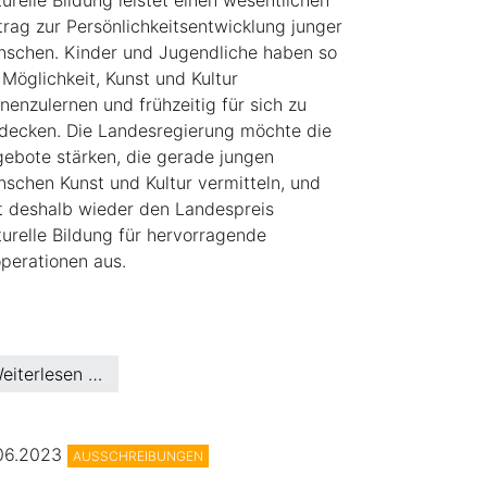
turelle Bildung leistet einen wesentlichen
trag zur Persönlichkeitsentwicklung junger
schen. Kinder und Jugendliche haben so
 Möglichkeit, Kunst und Kultur
nenzulernen und frühzeitig für sich zu
decken. Die Landesregierung möchte die
ebote stärken, die gerade jungen
schen Kunst und Kultur vermitteln, und
t deshalb wieder den Landespreis
turelle Bildung für hervorragende
perationen aus.
eiterlesen …
.06.2023
AUSSCHREIBUNGEN