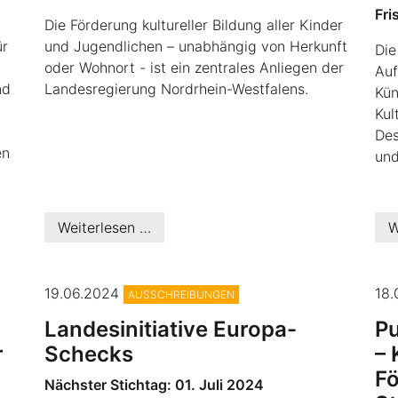
Fri
Die Förderung kultureller Bildung aller Kinder
ür
und Jugendlichen – unabhängig von Herkunft
Die
oder Wohnort - ist ein zentrales Anliegen der
Auf
nd
Landesregierung Nordrhein-Westfalens.
Kün
Kul
Des
en
und
Weiterlesen …
W
19.06.2024
18
AUSSCHREIBUNGEN
Landesinitiative Europa-
P
r
Schecks
– 
F
Nächster Stichtag: 01. Juli 2024