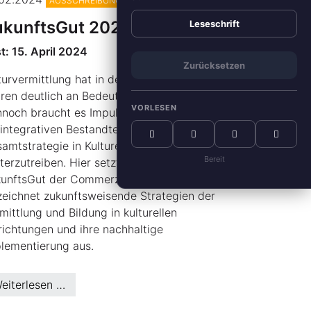
AUSSCHREIBUNGEN
ukunftsGut 2024
Leseschrift
st: 15. April 2024
Zurücksetzen
turvermittlung hat in den vergangenen
ren deutlich an Bedeutung gewonnen.
VORLESEN
noch braucht es Impulse, um Vermittlung
 integrativen Bestandteil der
amtstrategie in Kultureinrichtungen
Bereit
terzutreiben. Hier setzt der Preis
unftsGut der Commerzbank-Stiftung an.
zeichnet zukunftsweisende Strategien der
mittlung und Bildung in kulturellen
richtungen und ihre nachhaltige
lementierung aus.
eiterlesen …