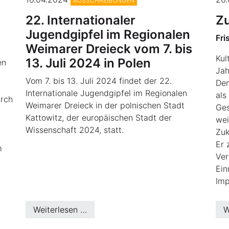
AUSSCHREIBUNGEN
22. Internationaler
Z
Jugendgipfel im Regionalen
Fri
Weimarer Dreieck vom 7. bis
Kul
13. Juli 2024 in Polen
en
Jah
Vom 7. bis 13. Juli 2024 findet der 22.
Den
Internationale Jugendgipfel im Regionalen
als
urch
Weimarer Dreieck in der polnischen Stadt
Ges
Kattowitz, der europäischen Stadt der
wei
Wissenschaft 2024, statt.
Zuk
Er 
m
Ver
Ein
Imp
Weiterlesen …
W