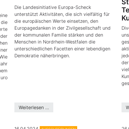
St
Die Landesinitiative Europa-Scheck
Te
unterstützt Aktivitäten, die sich vielfältig für
eine
Ku
die europäischen Werte einsetzen, den
 die
Europagedanken in der Zivilgesellschaft und
Div
erte
der kommunalen Familie stärken und den
uns
der
Menschen in Nordrhein-Westfalen die
ges
chen
unterschiedlichen Facetten einer lebendigen
akt
ner
Demokratie näherbringen.
jed
Wie
der
ahr
vie
chem
Kun
uro
ges
Weiterlesen …
W
16.04.2024
26