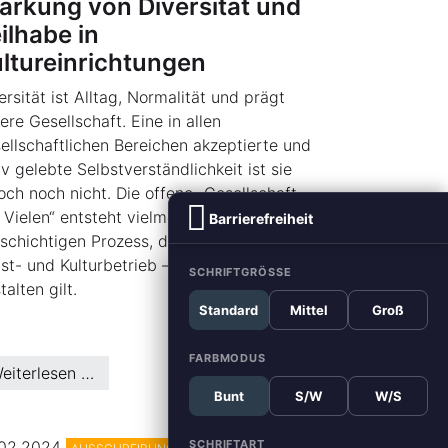
ärkung von Diversität und
ilhabe in
ltureinrichtungen
ersität ist Alltag, Normalität und prägt
ere Gesellschaft. Eine in allen
ellschaftlichen Bereichen akzeptierte und
iv gelebte Selbstverständlichkeit ist sie
och noch nicht. Die offene „Gesellschaft
 Vielen“ entsteht vielmehr in einem
Barrierefreiheit
lschichtigen Prozess, den es – auch im
st- und Kulturbetrieb – zu fördern und zu
SCHRIFTGRÖSSE
talten gilt.
Standard
Mittel
Groß
FARBMODUS
eiterlesen …
Bunt
S/W
W/S
.02.2024
SCHRIFTART