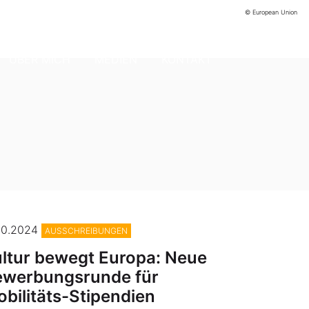
© European Union
ÜBER MICH
MEDIEN
KONTAKT
10.2024
AUSSCHREIBUNGEN
ltur bewegt Europa: Neue
ewerbungsrunde für
bilitäts-Stipendien