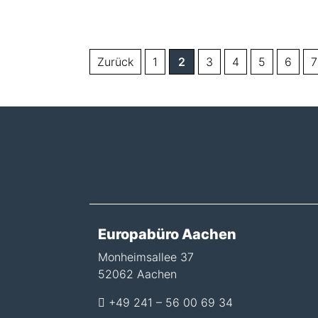
Zurück
1
2
3
4
5
6
7
Europabüro Aachen
Monheimsallee 37
52062 Aachen
+49 241 – 56 00 69 34