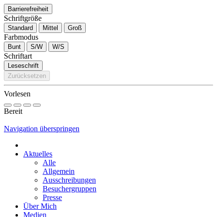
Barrierefreiheit
Schriftgröße
Standard
Mittel
Groß
Farbmodus
Bunt
S/W
W/S
Schriftart
Leseschrift
Zurücksetzen
Vorlesen
Bereit
Navigation überspringen
Aktuelles
Alle
Allgemein
Ausschreibungen
Besuchergruppen
Presse
Über Mich
Medien