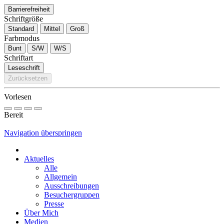
Barrierefreiheit
Schriftgröße
Standard
Mittel
Groß
Farbmodus
Bunt
S/W
W/S
Schriftart
Leseschrift
Zurücksetzen
Vorlesen
Bereit
Navigation überspringen
Aktuelles
Alle
Allgemein
Ausschreibungen
Besuchergruppen
Presse
Über Mich
Medien