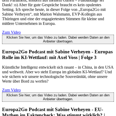
dem Parlament, sondern aus meinem Garten – Fußbandage sei
Dank! :o) Aber für gute Gespräche braucht es kein opulentes
Setting. Ich spreche heute, in dieser Folge von „Europa2Go mit
Sabine Verheyen“, mit Marion Walsmann, EVP-Kollegin aus
Thüringen und eine der engagiertesten Stimmen für kleine und
mittlere Unternehmen in Europa.
Zum Video
Klicken Sie hier, um das Video zu laden. Dabei werden Daten an den
Anbieter übertragen.
Europa2Go Podcast mit Sabine Verheyen - Europas
Rolle im KI-Wettlauf: mit Axel Voss | Folge 3
Künstliche Intelligenz entwickelt sich rasant – in China, in den USA
und weltweit. Aber wo steht Europa im globalen KI-Wettlauf? Und
wie sichern wir unsere technologische Souveränität, ohne unsere
Werte über Bord zu werfen?
Zum Video
Klicken Sie hier, um das Video zu laden. Dabei werden Daten an den
Anbieter übertragen.
Europa2Go Podcast mit Sabine Verheyen - EU-
Mythen im Faktencheck: Was stimmt wirklich? |