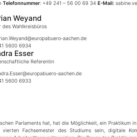
en
Telefonnummer
:
+49 241 – 56 00 69 34
E-Mail:
sabine.v
rian Weyand
r des Wahlkreisbüros
rian.Weyand@europabuero-aachen.de
1 5600 6934
dra Esser
nschaftliche Referentin
dra.Esser@europabuero-aachen.de
1 5600 6933
ischen Parlaments hat, hat die Möglichkeit, ein Praktikum i
m vierten Fachsemester des Studiums sein, digitale Kompe