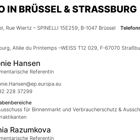
IN BRÜSSEL & STRASSBURG
el, Rue Wiertz – SPINELLI 15E259, B-1047 Brüssel
Telefo
ßburg, Allée du Printemps –WEISS T12 029, F-67070 Straßb
nie Hansen
mentarische Referentin
nie.Hansen@ep.europa.eu
2 228 37299
abenbereiche
usschuss für Binnenmarkt und Verbraucherschutz & Ausschu
raktikanten
nia Razumkova
mentarische Referentin