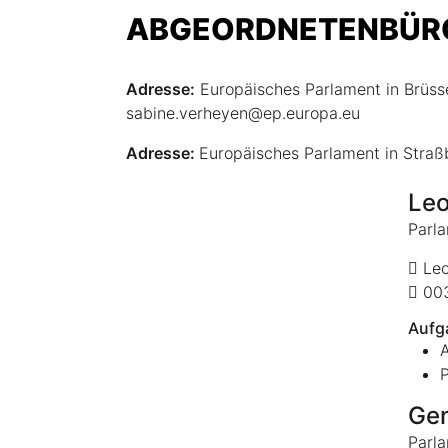
ABGEORDNETENBÜRO 
Adresse:
Europäisches Parlament in Brüss
sabine.verheyen@ep.europa.eu
Adresse:
Europäisches Parlament in Stra
Leo
Parla
Leo
003
Aufg
A
P
Ge
Parla