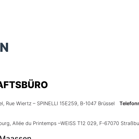
AKTUELLES
EN
AFTSBÜRO
el, Rue Wiertz – SPINELLI 15E259, B-1047 Brüssel
Telefo
ßburg, Allée du Printemps –WEISS T12 029, F-67070 Straßb
l Maassen