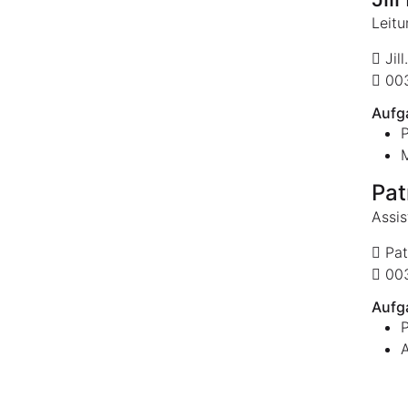
Leitu
Jil
003
Aufg
M
Pat
Assis
Pat
003
Aufg
A