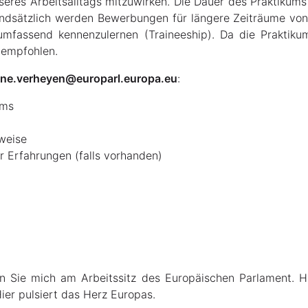
eres Arbeitsalltags mitzuwirken. Die Dauer des Praktikums is
ndsätzlich werden Bewerbungen für längere Zeiträume von
 umfassend kennenzulernen (Traineeship). Da die Praktiku
 empfohlen.
ine.verheyen@europarl.europa.eu
:
ums
weise
r Erfahrungen (falls vorhanden)
 Sie mich am Arbeitssitz des Europäischen Parlament. Hi
ier pulsiert das Herz Europas.