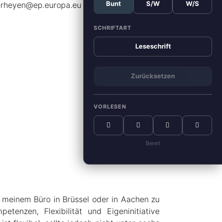
Bunt
S/W
W/S
erheyen@ep.europa.eu
SCHRIFTART
Leseschrift
Zurücksetzen
VORLESEN
Bereit
n meinem Büro in Brüssel oder in Aachen zu
tenzen, Flexibilität und Eigeninitiative