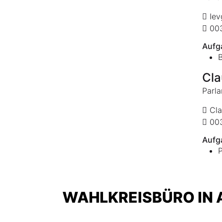
Iev
003
Aufg
Cla
Parla
Cla
003
Aufg
P
WAHLKREISBÜRO IN