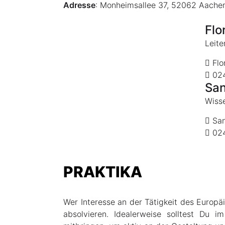
Adresse
: Monheimsallee 37, 52062 Aach
Flo
Leite
Flo
024
San
Wisse
San
024
PRAKTIKA
Wer Interesse an der Tätigkeit des Europä
absolvieren. Idealerweise solltest Du i