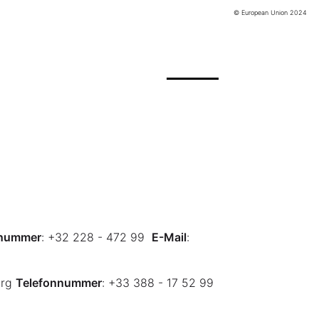
© European Union 2024
ÜBER MICH
MEDIEN
KONTAKT
nnummer
:
+32 228 - 472 99
E-Mail
:
urg
Telefonnummer
:
+33 388 - 17 52 99