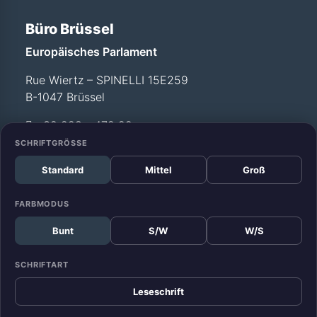
Büro Brüssel
Europäisches Parlament
Rue Wiertz – SPINELLI 15E259
B-1047 Brüssel
+32 228 - 472 99
SCHRIFTGRÖSSE
Standard
Mittel
Groß
Büro Straßburg
Europäisches Parlament
FARBMODUS
Allée du Printemps –
Bunt
S/W
W/S
WEISS T12 029
F-67070 Straßburg
SCHRIFTART
+33 388 - 17 52 99
Leseschrift