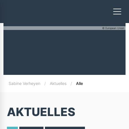
© European Union
Sabine Verheyen
Aktuelles
Alle
AKTUELLES