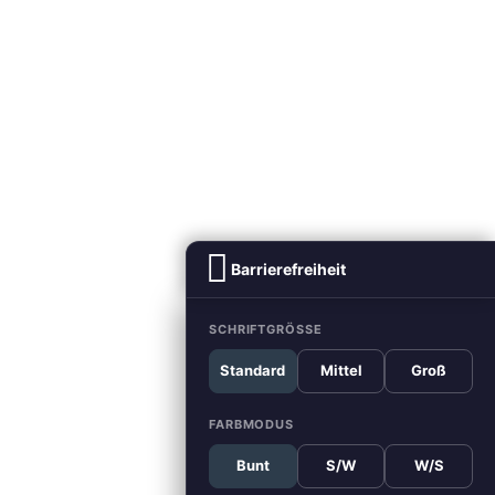
Barrierefreiheit
SCHRIFTGRÖSSE
Standard
Mittel
Groß
FARBMODUS
Bunt
S/W
W/S