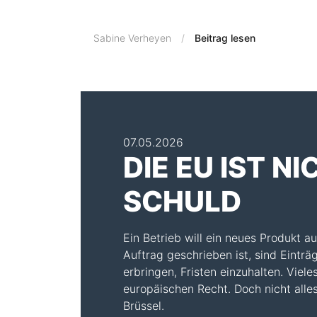
Sabine Verheyen
Beitrag lesen
07.05.2026
DIE EU IST N
SCHULD
Ein Betrieb will ein neues Produkt a
Auftrag geschrieben ist, sind Eint
erbringen, Fristen einzuhalten. Viel
europäischen Recht. Doch nicht all
Brüssel.