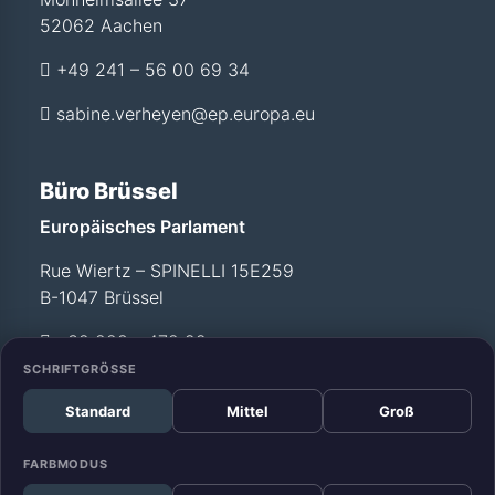
52062 Aachen
+49 241 – 56 00 69 34
sabine.verheyen@ep.europa.eu
Büro Brüssel
Europäisches Parlament
Rue Wiertz – SPINELLI 15E259
B-1047 Brüssel
+32 228 - 472 99
SCHRIFTGRÖSSE
Standard
Mittel
Groß
Büro Straßburg
Europäisches Parlament
FARBMODUS