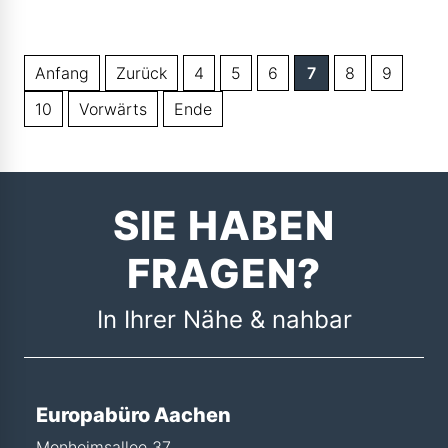
Anfang
Zurück
4
5
6
7
8
9
10
Vorwärts
Ende
SIE HABEN
FRAGEN?
In Ihrer Nähe & nahbar
Europabüro Aachen
Monheimsallee 37