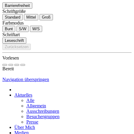
Barrierefreiheit
Schriftgröße
Standard
Mittel
Groß
Farbmodus
Bunt
S/W
W/S
Schriftart
Leseschrift
Zurücksetzen
Vorlesen
Bereit
Navigation überspringen
Aktuelles
Alle
Allgemein
Ausschreibungen
Besuchergruppen
Presse
Über Mich
Medien