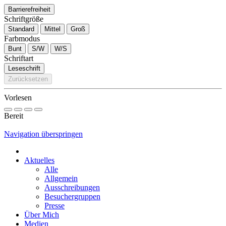
Barrierefreiheit
Schriftgröße
Standard
Mittel
Groß
Farbmodus
Bunt
S/W
W/S
Schriftart
Leseschrift
Zurücksetzen
Vorlesen
Bereit
Navigation überspringen
Aktuelles
Alle
Allgemein
Ausschreibungen
Besuchergruppen
Presse
Über Mich
Medien