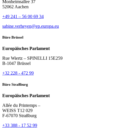
Monheimsallee 37
52062 Aachen
+49 241 – 56 00 69 34
sabine.verheyen@ep.europa.eu
Büro Brüssel
Europäisches Parlament
Rue Wiertz – SPINELLI 15E259
B-1047 Brüssel
+32 228 - 472 99
Büro Straßburg
Europäisches Parlament
Allée du Printemps –
WEISS T12 029
F-67070 Straßburg
+33 388 - 17 52 99