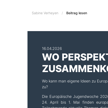
Sabine Verheyen
Beitrag lesen
16.04.2026
WO PERSPEK
ZUSAMMENK
Wo kann man eigene Ideen zu Europa
zu?
Die Europäische Jugendwoche 2026
24. April bis 1. Mai finden europ