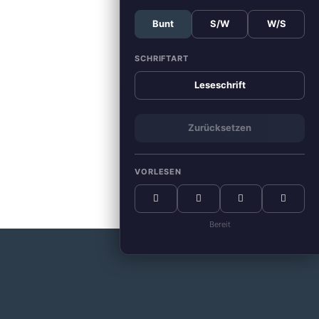
Bunt
S/W
W/S
SCHRIFTART
Leseschrift
Zurücksetzen
VORLESEN
Bereit