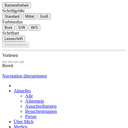
Barrierefreiheit
Schriftgröße
Standard
Mittel
Groß
Farbmodus
Bunt
S/W
W/S
Schriftart
Leseschrift
Zurücksetzen
Vorlesen
Bereit
Navigation überspringen
Aktuelles
Alle
Allgemein
Ausschreibungen
Besuchergruppen
Presse
Über Mich
Medien