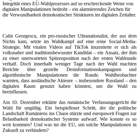
Integrität eines EU-Wahlprozesses auf so erschreckende Weise von
digitalen Manipulationen bedroht – ein alarmierendes Zeichen für
die Verwundbarkeit demokratischer Strukturen im digitalen Zeitalter.
Calin Georgescu, ein pro-russischer Ultranationalist, der aus dem
Nichts kam, setzte im Wahlkampf auf eine reine Social-Media-
Strategie. Mit viralen Videos auf TikTok inszenierte er sich als
volksnaher und traditionsbewusster Kandidat – ein Ansatz, der ihm
zu einer unerwarteten Spitzenposition nach der ersten Wahlrunde
verhalf. Doch innerhalb weniger Tage nach der Wahl machten
Berichte über gezielte Desinformationskampagnen und
algorithmische Manipulationen die Runde. Wahlbeobachter
warnten, dass ausländische Akteure – insbesondere Russland – den
digitalen Raum genutzt haben könnten, um die Wahl zu
beeinflussen.
Am 10. Dezember erklärte das rumänische Verfassungsgericht die
Wahl für ungültig. Ein beispielloser Schritt, der die politische
Landschaft Rumäniens ins Chaos stürzte und europaweit Fragen zur
Belastbarkeit demokratischer Systeme aufwarf. Wie konnte es so
weit kommen? Und was tut die EU, um solche Manipulationen in
Zukunft zu verhindern?