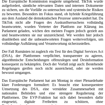
Die Europäische Kommission reagierte umgehend. TikTok wurde
aufgefordert, sämtliche relevanten Daten und internen Dokumente
zu sichern, um die Vorfälle zu untersuchen und systemische Risiken
zu bewerten. Besonders im Fokus stand, ob hybride Kriegsführung
aus dem Ausland die demokratischen Prozesse unterwandert hat. Da
TikTok nicht alle Fragen des Auskunftsersuchens vollständig
beantwortete, wurden Vertreter der Plattform zur Klärung ins
Parlament geladen, wichen den meisten Fragen jedoch gezielt aus
und beantworteten sie nur unzureichend. Wir werden hier jedoch
dranbleiben und die unbeantworteten Fragen weiterverfolgen, um
vollständige Aufklärung und Verantwortung sicherzustellen.
Der Fall Rumänien ist zugleich ein Test für den Digital Services Act
(DSA), der Plattformen verpflichtet, transparenter zu agieren,
algorithmische Entscheidungen offenzulegen und Desinformation
konsequent zu bekämpfen. Doch der Vorfall zeigt auch: Bestehende
Regelungen greifen noch nicht ausreichend, oder sie werden
bewusst umgangen.
Das Europäische Parlament hat am Montag in einer Plenardebatte
klare Forderungen formuliert: Es braucht eine konsequentere
Umsetzung des DSA, eine verstärkte Zusammenarbeit mit
nationalen Behörden und eine strengere Regulierung der
Plattformen. Die EVP-Fraktion hat sich dabei besonders dafür
eingesetzt, digitale Freiheiten zu schützen, ohne