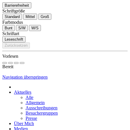
Barrierefreiheit
Schriftgröße
Standard
Mittel
Groß
Farbmodus
Bunt
S/W
W/S
Schriftart
Leseschrift
Zurücksetzen
Vorlesen
Bereit
Navigation überspringen
Aktuelles
Alle
Allgemein
Ausschreibungen
Besuchergruppen
Presse
Über Mich
Medien