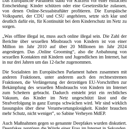
Das Europäische Parlament stand vor Kurzem vor einer einfachen
Entscheidung: Kinder schützen oder eine Gesetzeslücke zulassen,
von denen Online-Sexualstraftäter profitieren. Die Europäische
Volkspartei, der CDU und CSU angehören, setzte sich klar und
deutlich dafür ein, für Kontinuität bei dem Kinderschutz im Netz zu
sorgen.
„Was offline illegal ist, muss auch online illegal sein. Die Zahl der
Berichte über sexuellen Missbrauch von Kindern ist von einer
Million im Jahr 2010 auf über 20 Millionen im Jahr 2024
angestiegen. Das ‚Online Grooming“, also die Anbahnung von
sexuellen Kontakten mit Kindern und Jugendlichen im Internet, hat
in nur drei Jahren um das 12-fache zugenommen.
Die Sozialisten im Europäischen Parlament haben zusammen mit
anderen Fraktionen, unter anderem auch den rechtsextremen
Fraktionen, die Verlängerung der derzeitigen EU-Vorschriften zur
Bekämpfung des sexuellen Missbrauchs von Kindern im Internet
zum Scheitern gebracht. Dadurch entsteht jetzt ein rechtliches
Vakuum, das Kinder im Netz ungeschützt lässt und die
Strafverfolgung in ganz Europa schwächen wird. Wir sind wirklich
fassungslos über diese Verantwortungslosigkeit. Kinder brauchen
mehr Schutz, nicht weniger", so Sabine Verheyen MdEP.
Auch Maßnahmen gegen so genannte Deepfakes wurden diskutiert.
Deepfakes zerstören die Würde einer Frau im Internet in Sekunden.