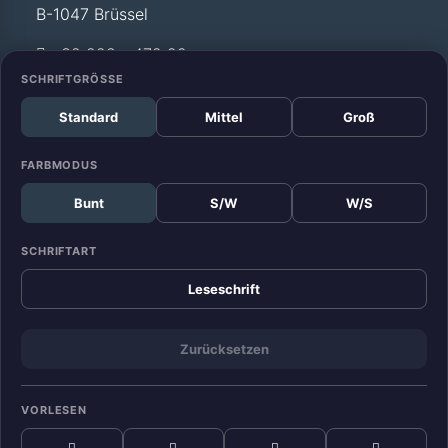
B-1047 Brüssel
+32 228 - 472 99
SCHRIFTGRÖSSE
Standard
Mittel
Groß
Büro Straßburg
Europäisches Parlament
FARBMODUS
Allée du Printemps –
Bunt
S/W
W/S
WEISS T12 029
F-67070 Straßburg
SCHRIFTART
+33 388 - 17 52 99
Leseschrift
Zurücksetzen
KONTAKT
DATENSCHUTZ
IMPRESSUM
VORLESEN