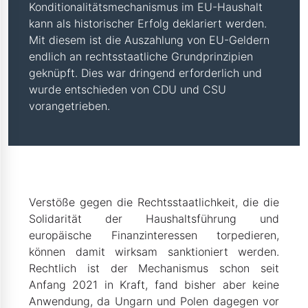
Konditionalitätsmechanismus im EU-Haushalt
kann als historischer Erfolg deklariert werden.
Mit diesem ist die Auszahlung von EU-Geldern
endlich an rechtsstaatliche Grundprinzipien
geknüpft. Dies war dringend erforderlich und
wurde entschieden von CDU und CSU
vorangetrieben.
Verstöße gegen die Rechtsstaatlichkeit, die die
Solidarität der Haushaltsführung und
europäische Finanzinteressen torpedieren,
können damit wirksam sanktioniert werden.
Rechtlich ist der Mechanismus schon seit
Anfang 2021 in Kraft, fand bisher aber keine
Anwendung, da Ungarn und Polen dagegen vor