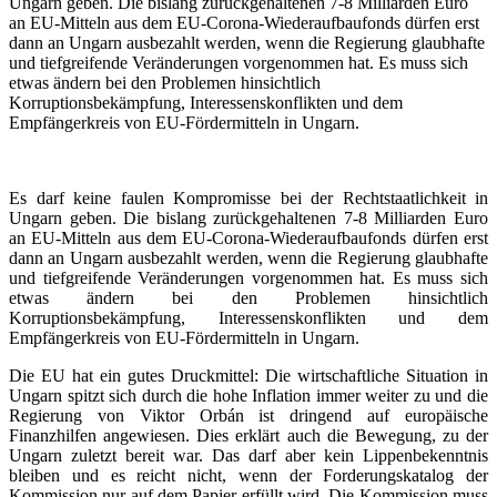
Ungarn geben. Die bislang zurückgehaltenen 7-8 Milliarden Euro
an EU-Mitteln aus dem EU-Corona-Wiederaufbaufonds dürfen erst
dann an Ungarn ausbezahlt werden, wenn die Regierung glaubhafte
und tiefgreifende Veränderungen vorgenommen hat. Es muss sich
etwas ändern bei den Problemen hinsichtlich
Korruptionsbekämpfung, Interessenskonflikten und dem
Empfängerkreis von EU-Fördermitteln in Ungarn.
Es darf keine faulen Kompromisse bei der Rechtstaatlichkeit in
Ungarn geben. Die bislang zurückgehaltenen 7-8 Milliarden Euro
an EU-Mitteln aus dem EU-Corona-Wiederaufbaufonds dürfen erst
dann an Ungarn ausbezahlt werden, wenn die Regierung glaubhafte
und tiefgreifende Veränderungen vorgenommen hat. Es muss sich
etwas ändern bei den Problemen hinsichtlich
Korruptionsbekämpfung, Interessenskonflikten und dem
Empfängerkreis von EU-Fördermitteln in Ungarn.
Die EU hat ein gutes Druckmittel: Die wirtschaftliche Situation in
Ungarn spitzt sich durch die hohe Inflation immer weiter zu und die
Regierung von Viktor Orbán ist dringend auf europäische
Finanzhilfen angewiesen. Dies erklärt auch die Bewegung, zu der
Ungarn zuletzt bereit war. Das darf aber kein Lippenbekenntnis
bleiben und es reicht nicht, wenn der Forderungskatalog der
Kommission nur auf dem Papier erfüllt wird. Die Kommission muss