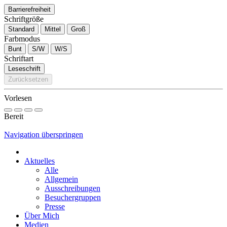
Barrierefreiheit
Schriftgröße
Standard
Mittel
Groß
Farbmodus
Bunt
S/W
W/S
Schriftart
Leseschrift
Zurücksetzen
Vorlesen
Bereit
Navigation überspringen
Aktuelles
Alle
Allgemein
Ausschreibungen
Besuchergruppen
Presse
Über Mich
Medien