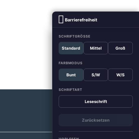
Barrierefreiheit
SCHRIFTGRÖSSE
Standard
Mittel
Groß
FARBMODUS
Bunt
S/W
W/S
SCHRIFTART
Leseschrift
Zurücksetzen