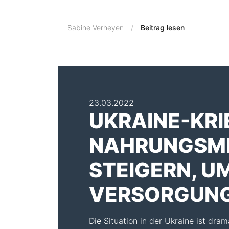
Sabine Verheyen
Beitrag lesen
23.03.2022
UKRAINE-KRI
NAHRUNGSMI
STEIGERN, U
VERSORGUNG
Die Situation in der Ukraine ist dram