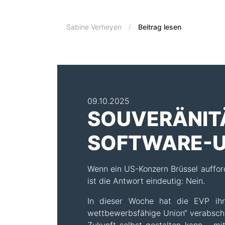
Sabine Verheyen
Beitrag lesen
09.10.2025
SOUVERÄNITÄ
SOFTWARE-U
Wenn ein US-Konzern Brüssel auffor
ist die Antwort eindeutig: Nein.
In dieser Woche hat die EVP ihr
wettbewerbsfähige Union“ verabschie