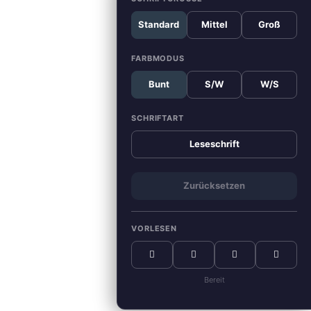
Standard
Mittel
Groß
FARBMODUS
Bunt
S/W
W/S
SCHRIFTART
Leseschrift
Zurücksetzen
VORLESEN
Bereit