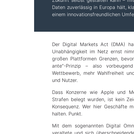
Zukunft selbst gestalten kann – mit
Daten zuverlässig in Europa hält, kl
einem innovationsfreundlichen Umfe
Der Digital Markets Act (DMA) ha
Unabhängigkeit im Netz ernst nimm
großen Plattformen Grenzen, bevor
ante“-Prinzip – also vorbeugend
Wettbewerb, mehr Wahlfreiheit und
und Nutzer.
Dass Konzerne wie Apple und Met
Strafen belegt wurden, ist kein Ze
Konsequenz. Wer hier Geschäfte m
halten. Punkt.
Mit dem sogenannten Digital Omn
veraltete und sich überschneiden