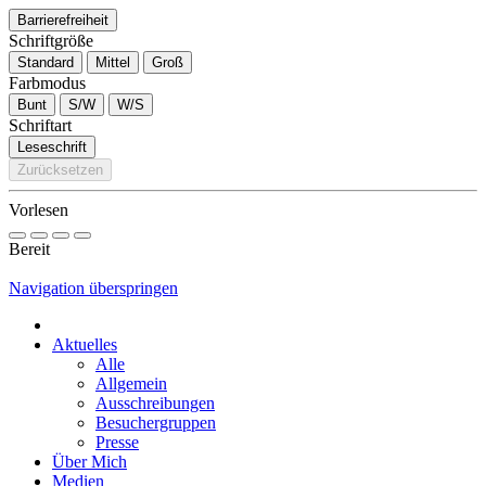
Barrierefreiheit
Schriftgröße
Standard
Mittel
Groß
Farbmodus
Bunt
S/W
W/S
Schriftart
Leseschrift
Zurücksetzen
Vorlesen
Bereit
Navigation überspringen
Aktuelles
Alle
Allgemein
Ausschreibungen
Besuchergruppen
Presse
Über Mich
Medien