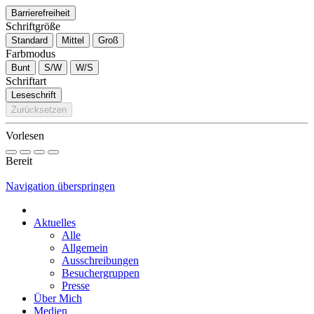
Barrierefreiheit
Schriftgröße
Standard
Mittel
Groß
Farbmodus
Bunt
S/W
W/S
Schriftart
Leseschrift
Zurücksetzen
Vorlesen
Bereit
Navigation überspringen
Aktuelles
Alle
Allgemein
Ausschreibungen
Besuchergruppen
Presse
Über Mich
Medien