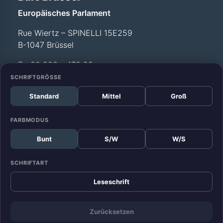
Europäisches Parlament
Rue Wiertz – SPINELLI 15E259
B-1047 Brüssel
+32 228 - 472 99
SCHRIFTGRÖSSE
Standard
Mittel
Groß
Büro Straßburg
Europäisches Parlament
FARBMODUS
Allée du Printemps –
Bunt
S/W
W/S
WEISS T12 029
F-67070 Straßburg
SCHRIFTART
+33 388 - 17 52 99
Leseschrift
Zurücksetzen