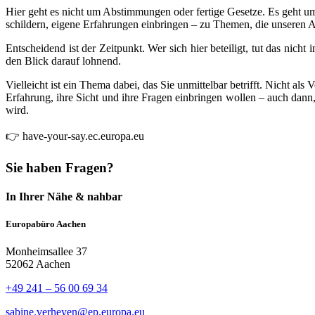
Hier geht es nicht um Abstimmungen oder fertige Gesetze. Es geht 
schildern, eigene Erfahrungen einbringen – zu Themen, die unseren Al
Entscheidend ist der Zeitpunkt. Wer sich hier beteiligt, tut das ni
den Blick darauf lohnend.
Vielleicht ist ein Thema dabei, das Sie unmittelbar betrifft. Nicht al
Erfahrung, ihre Sicht und ihre Fragen einbringen wollen – auch dan
wird.
👉 have-your-say.ec.europa.eu
Sie haben Fragen?
In Ihrer Nähe & nahbar
Europabüro Aachen
Monheimsallee 37
52062 Aachen
+49 241 – 56 00 69 34
sabine.verheyen@ep.europa.eu