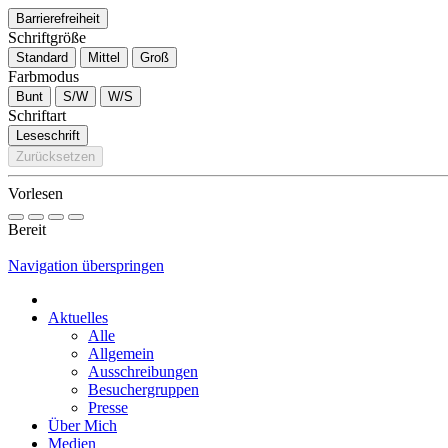
Barrierefreiheit
Schriftgröße
Standard
Mittel
Groß
Farbmodus
Bunt
S/W
W/S
Schriftart
Leseschrift
Zurücksetzen
Vorlesen
Bereit
Navigation überspringen
Aktuelles
Alle
Allgemein
Ausschreibungen
Besuchergruppen
Presse
Über Mich
Medien