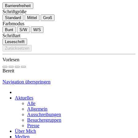
Barrierefreiheit
Schriftgröße
Standard
Mittel
Groß
Farbmodus
Bunt
S/W
W/S
Schriftart
Leseschrift
Zurücksetzen
Vorlesen
Bereit
Navigation überspringen
Aktuelles
Alle
Allgemein
Ausschreibungen
Besuchergruppen
Presse
Über Mich
Medien