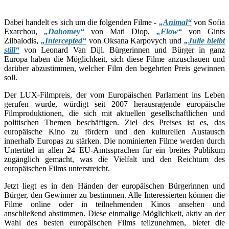
Dabei handelt es sich um die folgenden Filme -
„Animal“
von Sofia
Exarchou,
„Dahomey“
von Mati Diop,
„Flow“
von Gints
Zilbalodis,
„Intercepted“
von Oksana Karpovych und
„Julie bleibt
still“
von Leonard Van Dijl. Bürgerinnen und Bürger in ganz
Europa haben die Möglichkeit, sich diese Filme anzuschauen und
darüber abzustimmen, welcher Film den begehrten Preis gewinnen
soll.
Der LUX-Filmpreis, der vom Europäischen Parlament ins Leben
gerufen wurde, würdigt seit 2007 herausragende europäische
Filmproduktionen, die sich mit aktuellen gesellschaftlichen und
politischen Themen beschäftigen. Ziel des Preises ist es, das
europäische Kino zu fördern und den kulturellen Austausch
innerhalb Europas zu stärken. Die nominierten Filme werden durch
Untertitel in allen 24 EU-Amtssprachen für ein breites Publikum
zugänglich gemacht, was die Vielfalt und den Reichtum des
europäischen Films unterstreicht.
Jetzt liegt es in den Händen der europäischen Bürgerinnen und
Bürger, den Gewinner zu bestimmen. Alle Interessierten können die
Filme online oder in teilnehmenden Kinos ansehen und
anschließend abstimmen. Diese einmalige Möglichkeit, aktiv an der
Wahl des besten europäischen Films teilzunehmen, bietet die