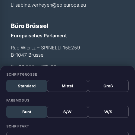
sabine.verheyen@ep.europa.eu
Büro Brüssel
Europäisches Parlament
Rue Wiertz – SPINELLI 15E259
B-1047 Brüssel
+32 228 - 472 99
SCHRIFTGRÖSSE
Standard
Mittel
Groß
Büro Straßburg
Europäisches Parlament
FARBMODUS
Allée du Printemps –
Bunt
S/W
W/S
WEISS T12 029
F-67070 Straßburg
SCHRIFTART