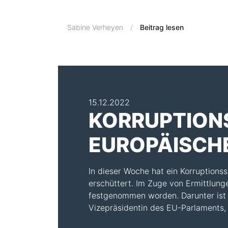
Sabine Verheyen
Beitrag lesen
15.12.2022
KORRUPTION
EUROPÄISCH
In dieser Woche hat ein Korruptions
erschüttert. Im Zuge von Ermittlun
festgenommen worden. Darunter ist
Vizepräsidentin des EU-Parlaments, 