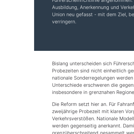
Führerscheinrichtlinie angenommen.
Ausbildung, Anerkennung und Verkeh
Union neu gefasst - mit dem Ziel, b
verringern.
Bislang unterscheiden sich Führersch
Probezeiten sind nicht einheitlich g
nationale Sonderregelungen werden n
Unterschiede erschweren die gegen
insbesondere in grenznahen Regione
Die Reform setzt hier an. Für Fahran
zweijährige Probezeit mit klaren V
Verkehrsverstößen. Nationale Modell
werden gegenseitig anerkannt. Dami
grenzüberschreitend gesammelt werd