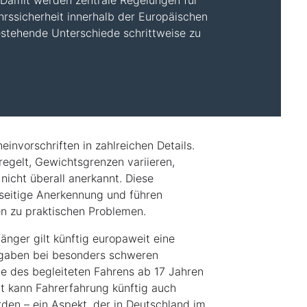
 Damit werden zentrale Regelungen für
rssicherheit innerhalb der Europäischen
estehende Unterschiede schrittweise zu
einvorschriften in zahlreichen Details.
eregelt, Gewichtsgrenzen variieren,
icht überall anerkannt. Diese
seitige Anerkennung und führen
n zu praktischen Problemen.
fänger gilt künftig europaweit eine
orgaben bei besonders schweren
e des begleiteten Fahrens ab 17 Jahren
t kann Fahrerfahrung künftig auch
en – ein Aspekt, der in Deutschland im