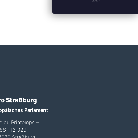
Bereit
ro Straßburg
opäisches Parlament
ée du Printemps –
SS T12 029
7070 Straßburg