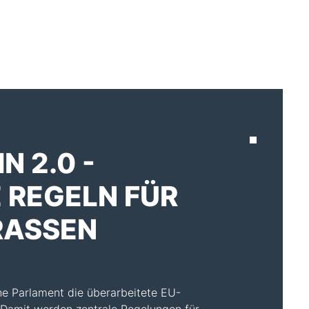
AKTUELLES
N 2.0 -
E REGELN FÜR
ASSEN
e Parlament die überarbeitete EU-