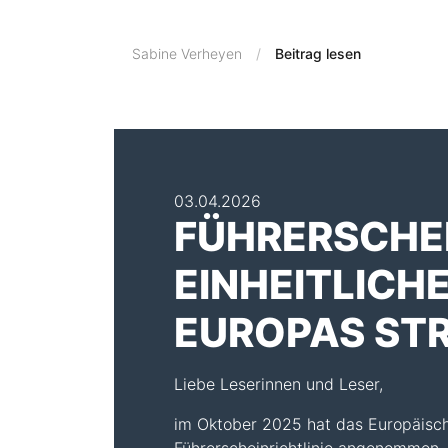
Sabine Verheyen
Beitrag lesen
03.04.2026
FÜHRERSCHEI
EINHEITLICH
EUROPAS STR
Liebe Leserinnen und Leser,
im Oktober 2025 hat das Europäisch