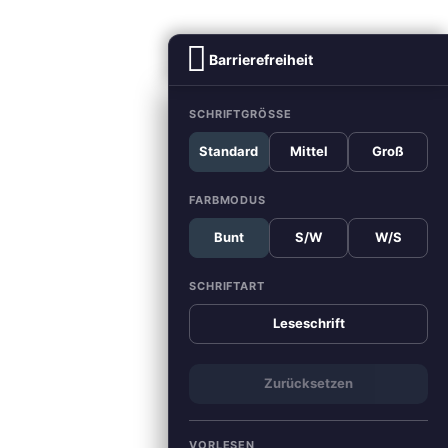
Barrierefreiheit
SCHRIFTGRÖSSE
Standard
Mittel
Groß
FARBMODUS
Bunt
S/W
W/S
SCHRIFTART
Leseschrift
Zurücksetzen
VORLESEN