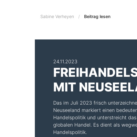
Sabine Verheyen
Beitrag lesen
24.11.2023
FREIHANDE
MIT NEUSEE
Das im Juli 2023 frisch unterzeich
Neuseeland markiert einen bedeuten
Handelspolitik und unterstreicht da
globalen Handel. Es dient als wegw
Handelspolitik.