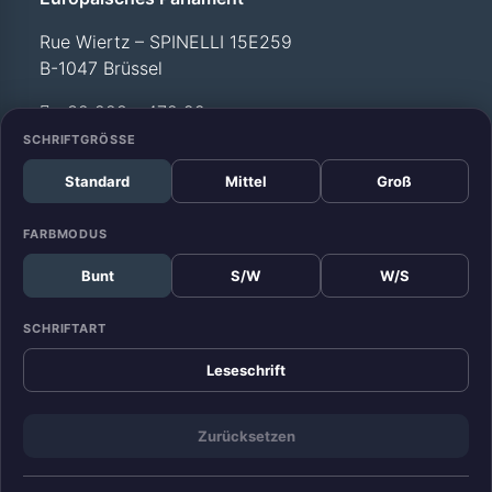
Rue Wiertz – SPINELLI 15E259
B-1047 Brüssel
+32 228 - 472 99
SCHRIFTGRÖSSE
Standard
Mittel
Groß
Büro Straßburg
Europäisches Parlament
FARBMODUS
Allée du Printemps –
Bunt
S/W
W/S
WEISS T12 029
F-67070 Straßburg
SCHRIFTART
+33 388 - 17 52 99
Leseschrift
Zurücksetzen