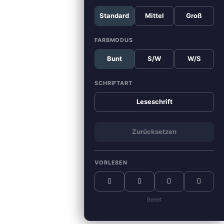
Standard
Mittel
Groß
FARBMODUS
Bunt
S/W
W/S
SCHRIFTART
Leseschrift
Zurücksetzen
VORLESEN
Bereit