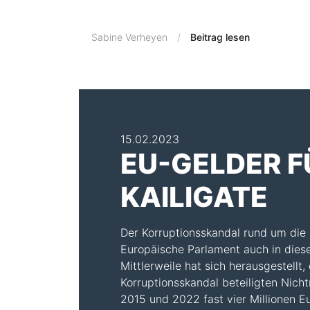
Sabine Verheyen
Beitrag lesen
15.02.2023
EU-GELDER F
KAILIGATE
Der Korruptionsskandal rund um die
Europäische Parlament auch in diese
Mittlerweile hat sich herausgestellt
Korruptionsskandal beteiligten Nich
2015 und 2022 fast vier Millionen E