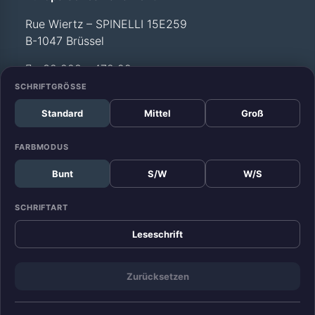
Rue Wiertz – SPINELLI 15E259
B-1047 Brüssel
+32 228 - 472 99
SCHRIFTGRÖSSE
Standard
Mittel
Groß
Büro Straßburg
Europäisches Parlament
FARBMODUS
Allée du Printemps –
Bunt
S/W
W/S
WEISS T12 029
F-67070 Straßburg
SCHRIFTART
+33 388 - 17 52 99
Leseschrift
Zurücksetzen
KONTAKT
DATENSCHUTZ
IMPRESSUM