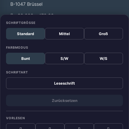
B-1047 Brüssel
+32 228 - 472 99
SCHRIFTGRÖSSE
Standard
Mittel
Groß
Büro Straßburg
Europäisches Parlament
FARBMODUS
Allée du Printemps –
Bunt
S/W
W/S
WEISS T12 029
F-67070 Straßburg
SCHRIFTART
+33 388 - 17 52 99
Leseschrift
Zurücksetzen
KONTAKT
DATENSCHUTZ
IMPRESSUM
VORLESEN