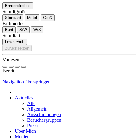
Barrierefreiheit
Schriftgröße
Standard
Mittel
Groß
Farbmodus
Bunt
S/W
W/S
Schriftart
Leseschrift
Zurücksetzen
Vorlesen
Bereit
Navigation überspringen
Aktuelles
Alle
Allgemein
Ausschreibungen
Besuchergruppen
Presse
Über Mich
Medien