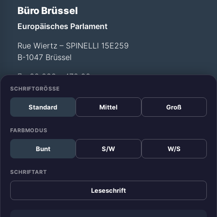
Büro Brüssel
Europäisches Parlament
Rue Wiertz – SPINELLI 15E259
B-1047 Brüssel
+32 228 - 472 99
SCHRIFTGRÖSSE
Standard
Mittel
Groß
Büro Straßburg
Europäisches Parlament
FARBMODUS
Allée du Printemps –
Bunt
S/W
W/S
WEISS T12 029
F-67070 Straßburg
SCHRIFTART
+33 388 - 17 52 99
Leseschrift